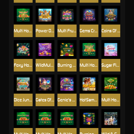
Multi Hot 5 Super Wilds
Power Of Tiger
Multi Fruits Charging Wilds
Gems Crown Charging Wilds
Coins Of Atlantis
Foxy Hot 20
WildMultiStar
Burning Ice 10
Multi Hot 5 Burn Wilds
Sugar Fiesta
Dice Jungle
Gates Of Merlyn
Genie's Bonanza
HotSamba
Multi Hot Ways