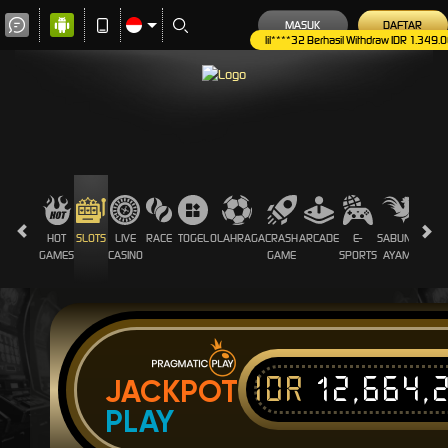
MASUK
DAFTAR
lil****32 Berhasil Withdraw IDR 1.349.
HOT
SLOTS
LIVE
RACE
TOGEL
OLAHRAGA
CRASH
ARCADE
E-
SABUNG
PROM
GAMES
CASINO
GAME
SPORTS
AYAM
IDR
12,664,
JACKPOT
PLAY