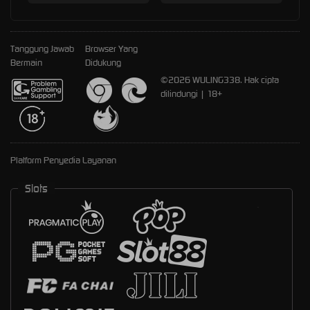
Tanggung Jawab
Browser Yang
Bermain
Didukung
©2026 WULING338. Hak cipta
dilindungi | 18+
Platform Penyedia Layanan
Slots