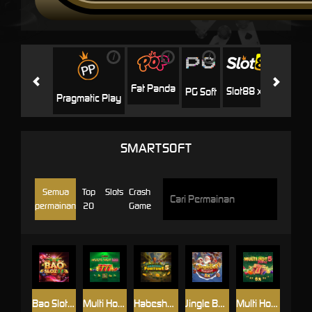
i
i
i
i
i
Facha
Fat Panda
Slot88 x PP
PG Soft
Pragmatic Play
SMARTSOFT
Semua
Top
Slots
Crash
permainan
20
Game
Bao Slot 5X
Multi Hot 100
Habesha Fortune 5
Jingle Bell Bonanza
Multi Hot 5 Deluxe