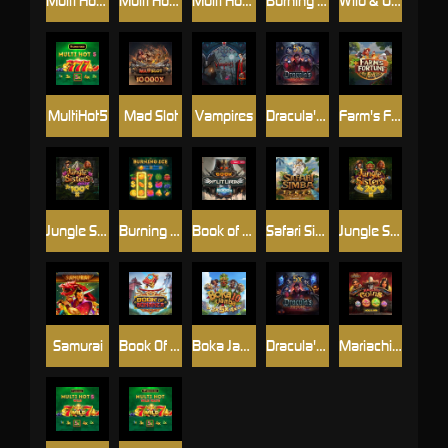
Multi Hot 10
Multi Hot 20
Multi Hot 40
Burning Ice 40
Wild & Gods
MultiHot5
Mad Slot
Vampires
Dracula's Fortune
Farm's Fortune
Jungle Sisters Deluxe
Burning Ice
Book of Futuria
Safari Simba
Jungle Sisters
Samurai
Book Of Bonanza
Boka Jamba 10
Dracula's Fortune Halloween Edition
Mariachi Coins