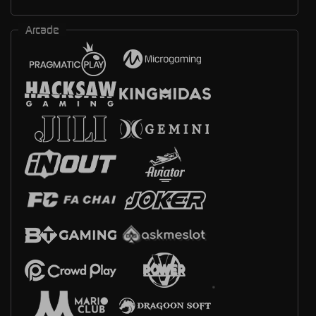
Arcade