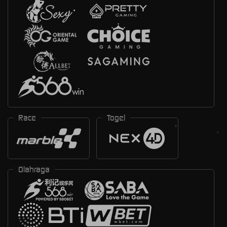
Race
Togel
Olahraga